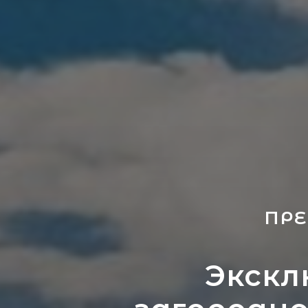
ПР
Экскл