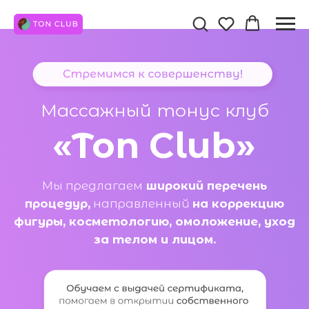
Массажный тонус клуб
«Ton Club»
Мы предлагаем
широкий перечень
процедур,
направленный
на коррекцию
фигуры, косметологию, омоложение, уход
за телом и лицом.